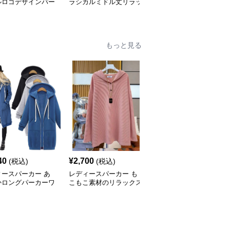
ルロゴデザインパー
ラシカルミドル丈リラッ
ンプル細身パーカー
クスパーカー
もっと見る
40
¥
2,700
¥
5,680
(税込)
(税込)
(税込)
ィースパーカー あ
レディースパーカー も
レディースパーカー 柔
かロングパーカーワ
こもこ素材のリラックス
らかボーダーニットパー
ース
パーカー
カーワンピース