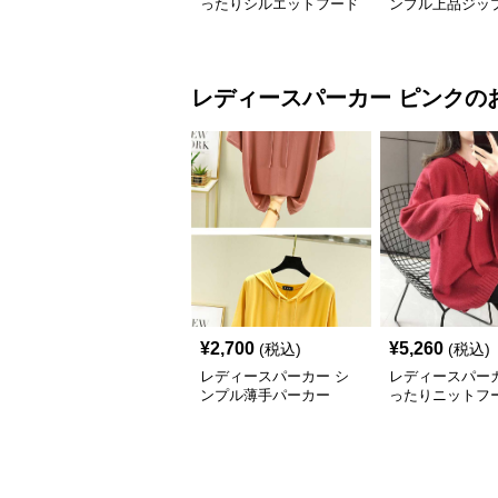
ったりシルエットフード
ンプル上品ジッ
付きジップアウター
ー
レディースパーカー
ピンク
の
¥
2,700
¥
5,260
(税込)
(税込)
レディースパーカー シ
レディースパーカ
ンプル薄手パーカー
ったりニットフ
ミドル丈