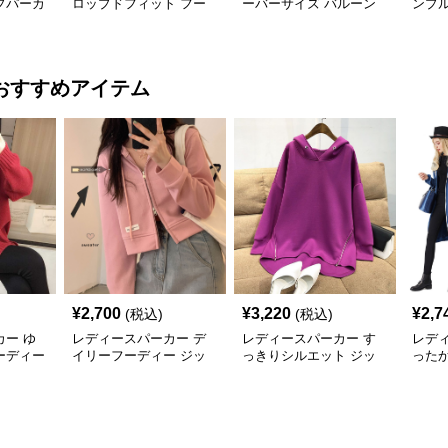
プパーカ
ロップドフィット フー
ーバーサイズ バルーン
ンプ
ド付きジャケット
スリーブ パーカー
カー
おすすめアイテム
¥
2,700
¥
3,220
¥
2,7
(税込)
(税込)
ー ゆ
レディースパーカー デ
レディースパーカー す
レデ
ーディー
イリーフーディー ジッ
っきりシルエット ジッ
った
プアップパーカー
プデザイン パーカー
ンピ