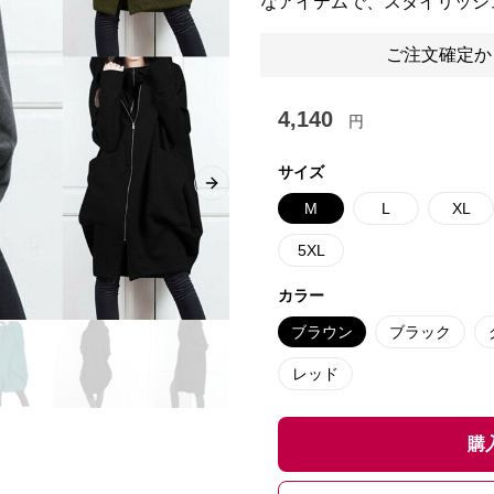
なアイテムで、スタイリッシ
ご注文確定か
4,140
円
サイズ
Next slide
M
L
XL
5XL
カラー
ブラウン
ブラック
レッド
購