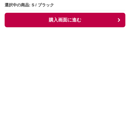
選択中の商品: S / ブラック
選択中の商品: S / ブラック
購入画面に進む
購入画面に進む
Comfortglow
について
会社概要
利用規約