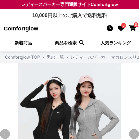
レディースパーカー
専門通販サイト
Comfortglow
10,000
円以上のご購入で送料無料
0
0
Comfortglow
新着商品
商品を検索
人気ランキング
Comfortglow TOP
›
黒の一覧
›
レディースパーカー マカロンスリ
Previous slide
Ne