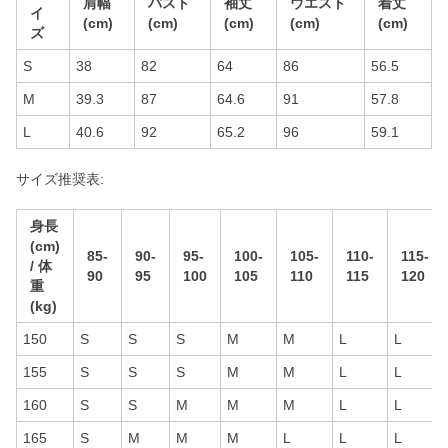
肩幅
バスト
袖丈
ウエスト
着丈
イ
(cm)
(cm)
(cm)
(cm)
(cm)
ズ
S
38
82
64
86
56.5
M
39.3
87
64.6
91
57.8
L
40.6
92
65.2
96
59.1
サイズ推奨表:
身長
(cm)
85-
90-
95-
100-
105-
110-
115-
/ 体
90
95
100
105
110
115
120
重
(kg)
150
S
S
S
M
M
L
L
155
S
S
S
M
M
L
L
160
S
S
M
M
M
L
L
165
S
M
M
M
L
L
L