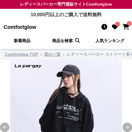
レディースパーカー
専門通販サイト
Comfortglow
10,000
円以上のご購入で送料無料
0
0
Comfortglow
新着商品
商品を検索
人気ランキング
Comfortglow TOP
›
黒の一覧
›
レディースパーカー ストリート系
Previous slide
Ne