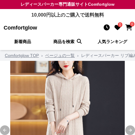
レディースパーカー
専門通販サイト
Comfortglow
10,000
円以上のご購入で送料無料
0
0
Comfortglow
新着商品
商品を検索
人気ランキング
Comfortglow TOP
›
ベージュの一覧
›
レディースパーカー リブ編
Previous slide
Ne