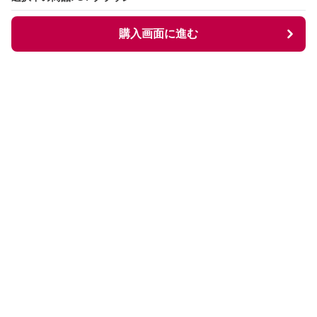
購入画面に進む
購入画面に進む
Comfortglow
について
会社概要
利用規約