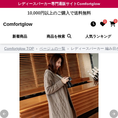
レディースパーカー
専門通販サイト
Comfortglow
10,000
円以上のご購入で送料無料
0
0
Comfortglow
新着商品
商品を検索
人気ランキング
Comfortglow TOP
›
ベージュの一覧
›
レディースパーカー 編み目
Previous slide
Ne