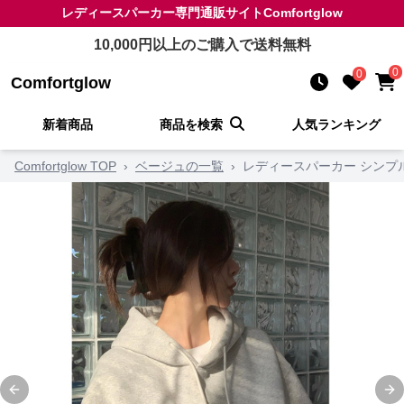
レディースパーカー
専門通販サイト
Comfortglow
10,000
円以上のご購入で送料無料
0
0
Comfortglow
新着商品
商品を検索
人気ランキング
Comfortglow TOP
›
ベージュの一覧
›
レディースパーカー シンプ
Previous slide
Ne