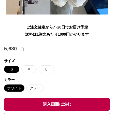
ご注文確定から7~28日でお届け予定
送料は1注文あたり
1000
円かかります
5,680
円
サイズ
S
M
L
カラー
ホワイト
グレー
購入画面に進む