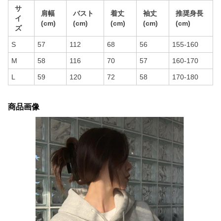
サ
肩幅
バスト
着丈
袖丈
推奨身長
イ
(cm)
(cm)
(cm)
(cm)
(cm)
ズ
S
57
112
68
56
155-160
M
58
116
70
57
160-170
L
59
120
72
58
170-180
商品画像