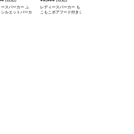
ィースパーカー ふ
レディースパーカー も
レディースパーカー ふ
りシルエットパーカ
こもこボアフード付きジ
わもこ襟付きショートパ
ャケット
ーカー