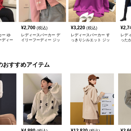
¥
2,700
¥
3,220
¥
2,7
(税込)
(税込)
ー ゆ
レディースパーカー デ
レディースパーカー す
レデ
ーディー
イリーフーディー ジッ
っきりシルエット ジッ
った
プアップパーカー
プデザイン パーカー
ンピ
のおすすめアイテム
¥
4,880
¥
12,820
¥
2,6
(税込)
(税込)