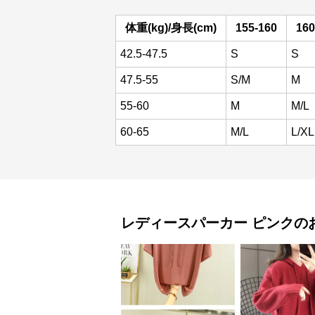
体重(kg)/身長(cm)
155-160
160
42.5-47.5
S
S
47.5-55
S/M
M
55-60
M
M/L
60-65
M/L
L/XL
レディースパーカー
ピンク
の