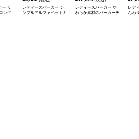
ー リ
レディースパーカー シ
レディースパーカー や
レデ
ロング
ンプルアルファベットミ
わらか素材のパーカーチ
んわ
ドル丈パーカー
ュニック
ー