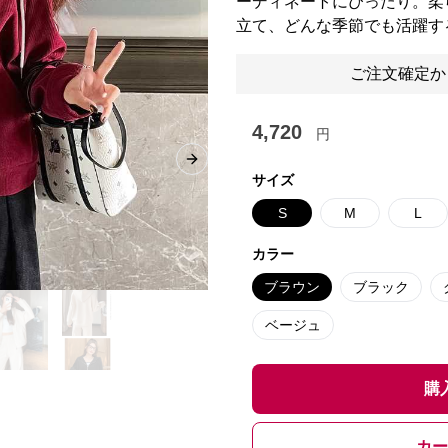
ーディネートにぴったり。柔
立て、どんな季節でも活躍す
ご注文確定か
4,720
円
Next slide
サイズ
S
M
L
カラー
ブラウン
ブラック
ベージュ
購
カー