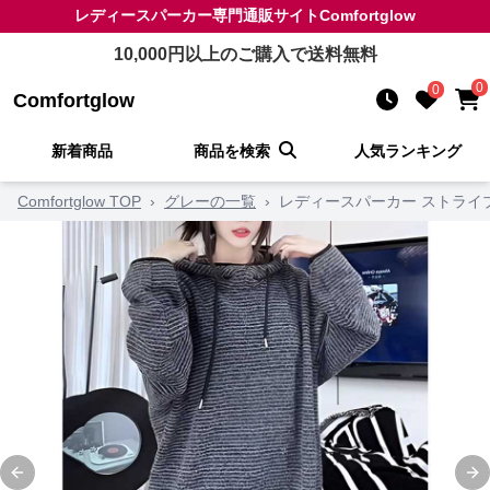
レディースパーカー
専門通販サイト
Comfortglow
10,000
円以上のご購入で送料無料
0
0
Comfortglow
新着商品
商品を検索
人気ランキング
Comfortglow TOP
›
グレーの一覧
›
レディースパーカー ストライ
Previous slide
Ne