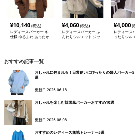
¥
10,140
¥
4,060
¥
4,000
(税込)
(税込)
(税込
レディースパーカー 冬
レディースパーカー ふ
レディースパー
仕様 ゆるふわ あったか
んわりシルエット ジッ
ったりシルエッ
パーカー
プアップパーカー
付きパーカー
おすすめ記事一覧
おしゃれに包まれる！日常使いにぴったりの婦人パーカー5
選
更新日
2026-06-18
おしゃれを楽しむ韓国風パーカーおすすめ10選
更新日
2026-08-08
おすすめのレディース無地トレーナー5選