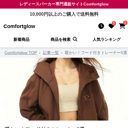
レディースパーカー
専門通販サイト
Comfortglow
10,000
円以上のご購入で送料無料
0
0
Comfortglow
新着商品
商品を検索
人気ランキング
Comfortglow TOP
›
記事一覧
›
暖かい！フード付きトレーナー5選