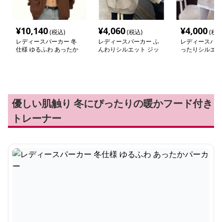
¥
10,140
¥
4,060
¥
4,000
(税込)
(税込)
(税込
レディースパーカー 冬
レディースパーカー ふ
レディースパー
仕様 ゆるふわ あったか
んわりシルエット ジッ
ったりシルエッ
パーカー
プアップパーカー
付きパーカー
優しい肌触り 冬にぴったりの暖かフード付き
トレーナー