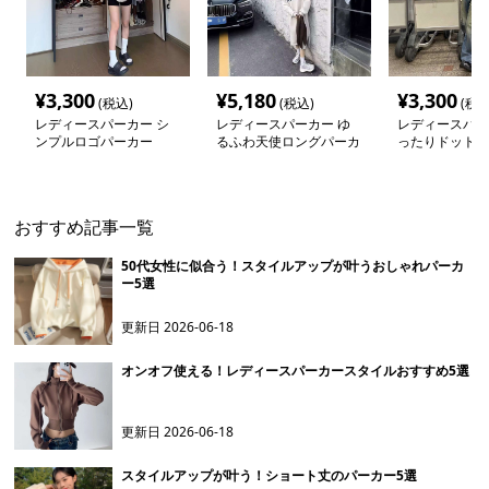
¥
3,300
¥
5,180
¥
3,300
(税込)
(税込)
(税込
レディースパーカー シ
レディースパーカー ゆ
レディースパー
ンプルロゴパーカー
るふわ天使ロングパーカ
ったりドット柄
ー
おすすめ記事一覧
50代女性に似合う！スタイルアップが叶うおしゃれパーカ
ー5選
更新日
2026-06-18
オンオフ使える！レディースパーカースタイルおすすめ5選
更新日
2026-06-18
スタイルアップが叶う！ショート丈のパーカー5選