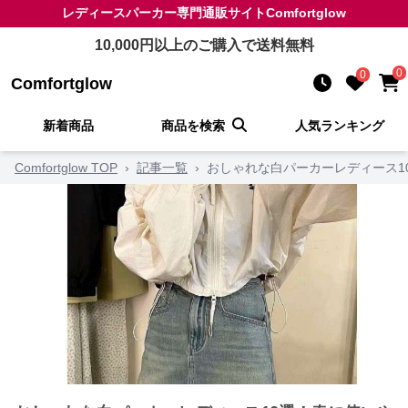
レディースパーカー
専門通販サイト
Comfortglow
10,000
円以上のご購入で送料無料
0
0
Comfortglow
新着商品
商品を検索
人気ランキング
Comfortglow TOP
›
記事一覧
›
おしゃれな白パーカーレディース1