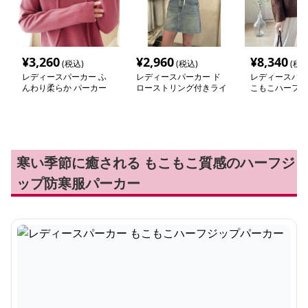
¥
3,260
¥
2,960
¥
8,340
(税込)
(税込)
(税込
レディースパーカー ふ
レディースパーカー ド
レディースパー
んわり柔らか パーカー
ローストリング付きライ
こもこハーフジ
トパーカー
カー
寒い季節に癒される もこもこ質感のハーフジ
ップ防寒服パーカー