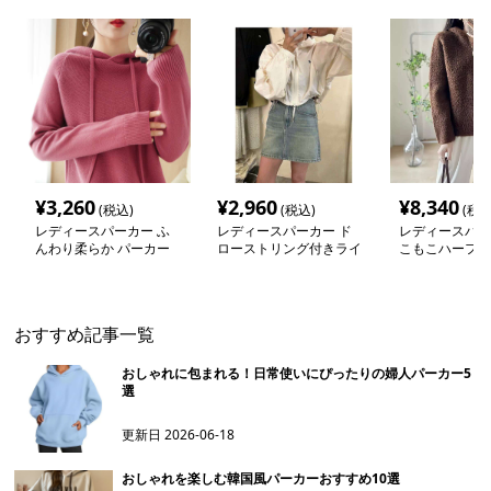
¥
3,260
¥
2,960
¥
8,340
(税込)
(税込)
(税込
レディースパーカー ふ
レディースパーカー ド
レディースパー
んわり柔らか パーカー
ローストリング付きライ
こもこハーフジ
トパーカー
カー
おすすめ記事一覧
おしゃれに包まれる！日常使いにぴったりの婦人パーカー5
選
更新日
2026-06-18
おしゃれを楽しむ韓国風パーカーおすすめ10選