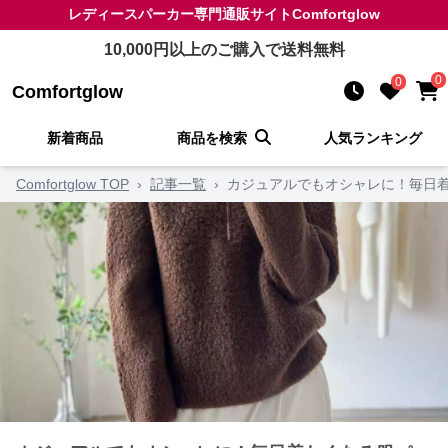
レディースパーカー
専門通販サイト
Comfortglow
10,000
円以上のご購入で送料無料
0
0
Comfortglow
新着商品
商品を検索
人気ランキング
Comfortglow TOP
›
記事一覧
›
カジュアルでもオシャレに！毎日着