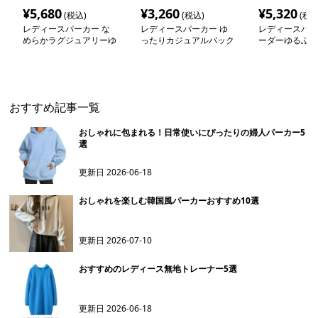
¥
5,680
¥
3,260
¥
5,320
(税込)
(税込)
(税込
レディースパーカー な
レディースパーカー ゆ
レディースパー
めらかラグジュアリーゆ
ったりカジュアルバック
ーダーゆるふわ
ったりパーカー
ロゴパーカー
おすすめ記事一覧
おしゃれに包まれる！日常使いにぴったりの婦人パーカー5
選
更新日
2026-06-18
おしゃれを楽しむ韓国風パーカーおすすめ10選
更新日
2026-07-10
おすすめのレディース無地トレーナー5選
更新日
2026-06-18