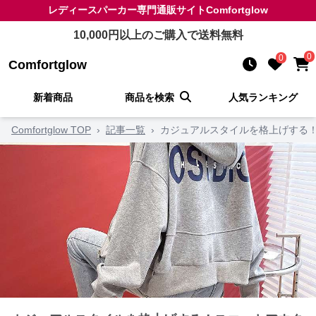
レディースパーカー
専門通販サイト
Comfortglow
10,000
円以上のご購入で送料無料
0
0
Comfortglow
新着商品
商品を検索
人気ランキング
Comfortglow TOP
›
記事一覧
›
カジュアルスタイルを格上げする！