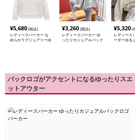
¥
5,680
¥
3,260
¥
5,320
(税込)
(税込)
(税込
レディースパーカー な
レディースパーカー ゆ
レディースパー
めらかラグジュアリーゆ
ったりカジュアルバック
ーダーゆるふわ
ったりパーカー
ロゴパーカー
バックロゴがアクセントになるゆったりスエ
ットアウター