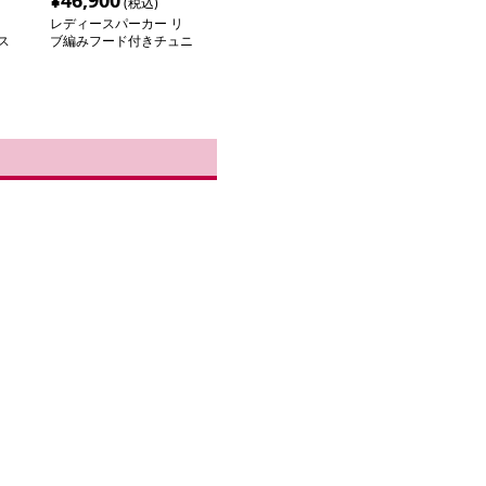
¥
46,900
(税込)
レディースパーカー リ
ス
ブ編みフード付きチュニ
ックパーカー