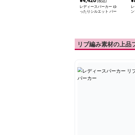
¥
4,420
¥
(税込)
レディースパーカー ゆ
レ
ったりシルエット パー
ン
カー
ー
リブ編み素材の上品