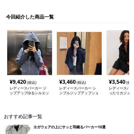
今回紹介した商品一覧
¥
9,420
¥
3,460
¥
3,540
(税込)
(税込)
(税込
レディースパーカー ジ
レディースパーカー シ
レディースパー
ップアップゆるシルエッ
ンプルジップアップショ
ったりカジュア
ト裏起毛パーカー
ートパーカー
プパーカー
おすすめ記事一覧
ヨガウェアの上にサッと羽織るパーカー10選