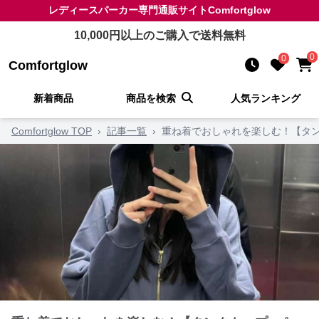
レディースパーカー
専門通販サイト
Comfortglow
10,000
円以上のご購入で送料無料
0
0
Comfortglow
新着商品
商品を検索
人気ランキング
Comfortglow TOP
›
記事一覧
›
重ね着でおしゃれを楽しむ！【タン